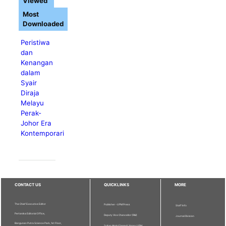
Viewed
Most
Downloaded
Peristiwa
dan
Kenangan
dalam
Syair
Diraja
Melayu
Perak-
Johor Era
Kontemporari
CONTACT US
QUICKLINKS
MORE
The Chief Executive Editor
Publisher - UPM Press
Staff Info
Pertanika Editorial Office,
Deputy Vice Chancellor (R&I)
Journal Division
Bangunan Putra Science Park, 1st Floor,
Sultan Abdul Samad Library UPM