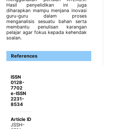
Hasil penyelidikan ini juga
diharapkan mampu menjana inovasi
guru-guru dalam proses
menganalisis sesuatu bahan serta
membantu penulisan karangan
pelajar agar fokus kepada kehendak
soalan.
References
ISSN
0128-
7702
e-ISSN
2231-
8534
Article ID
JSSH-