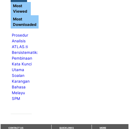
Most
Viewed
Most
Downloaded
Prosedur
Analisis
ATLAS.ti
Bersistematik:
Pembinaan
Kata Kunci
Utama
Soalan
Karangan
Bahasa
Melayu
SPM
CONTACT US
QUICKLINKS
MORE