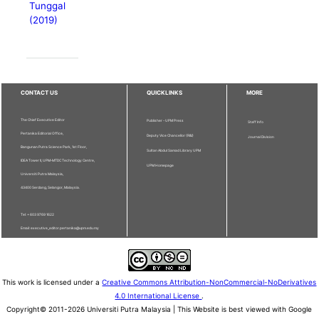
Tunggal
(2019)
CONTACT US
QUICKLINKS
MORE
The Chief Executive Editor
Publisher - UPM Press
Staff Info
Pertanika Editorial Office,
Deputy Vice Chancellor (R&I)
Journal Division
Bangunan Putra Science Park, 1st Floor,
Sultan Abdul Samad Library UPM
IDEA Tower II, UPM-MTDC Technology Centre,
UPM Homepage
Universiti Putra Malaysia,
43400 Serdang, Selangor, Malaysia.
Tel: + 603 9769 1622
Email: executive_editor.pertanika@upm.edu.my
This work is licensed under a
Creative Commons Attribution-NonCommercial-NoDerivatives
4.0 International License
.
Copyright© 2011-2026 Universiti Putra Malaysia | This Website is best viewed with Google