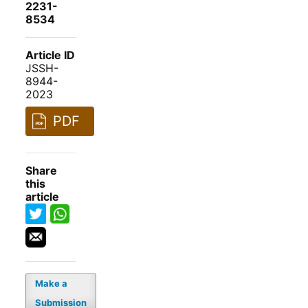
2231-
8534
Article ID
JSSH-
8944-
2023
PDF
Share
this
article
Make a
Submission