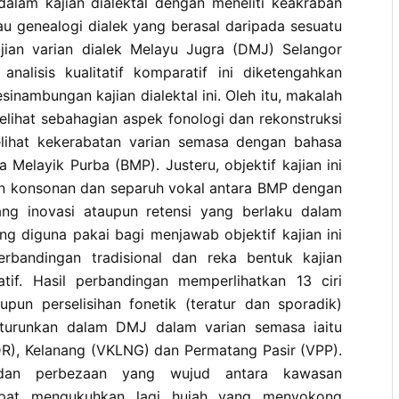
 dalam kajian dialektal dengan meneliti keakraban
au genealogi dialek yang berasal daripada sesuatu
ajian varian dialek Melayu Jugra (DMJ) Selangor
alisis kualitatif komparatif ini diketengahkan
inambungan kajian dialektal ini. Oleh itu, makalah
melihat sebahagian aspek fonologi dan rekonstruksi
ihat kekerabatan varian semasa dengan bahasa
a Melayik Purba (BMP). Justeru, objektif kajian ini
n konsonan dan separuh vokal antara BMP dengan
g inovasi ataupun retensi yang berlaku dalam
g diguna pakai bagi menjawab objektif kajian ini
erbandingan tradisional dan reka bentuk kajian
atif. Hasil perbandingan memperlihatkan 13 ciri
aupun perselisihan fonetik (teratur dan sporadik)
iturunkan dalam DMJ dalam varian semasa iaitu
R), Kelanang (VKLNG) dan Permatang Pasir (VPP).
dan perbezaan yang wujud antara kawasan
apat mengukuhkan lagi hujah yang menyokong