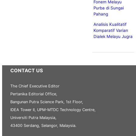
Fonem Melayu
Purba di Sungai
Pahang
Analisis Kualitatif
Komparatif Varian
Dialek Melayu Jugra
CONTACT US
The Chief Executive Editor
Pertanika Editorial Office,
Bangunan Putra Science Park, 1st Floor,
IDEA Tower II, UPM-MTDC Technology Centre,
Universiti Putra Malaysia,
43400 Serdang, Selangor, Malaysia.