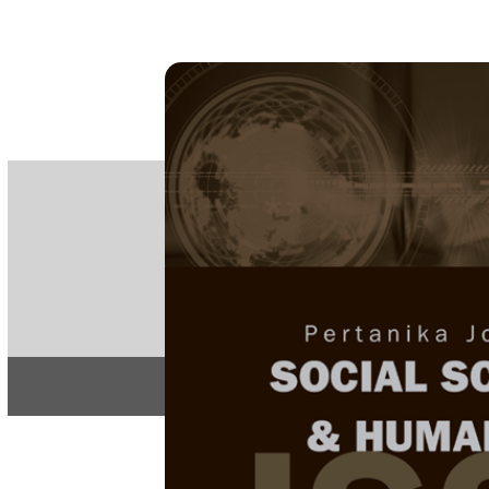
PE
e-IS
ISSN
Articles & 
Home
About
Home
/
Regular Issu