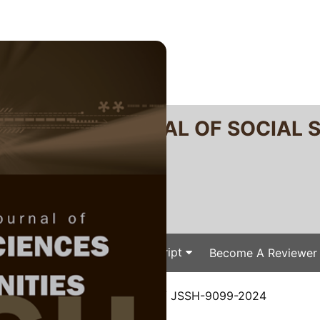
RTANIKA JOURNAL OF SOCIAL 
SN 2231-8534
 0128-7702
Issues
Submit Your Manuscript
Become A Reviewer
e
/
JSSH Vol. 33 (1) Mar. 2025
/ JSSH-9099-2024