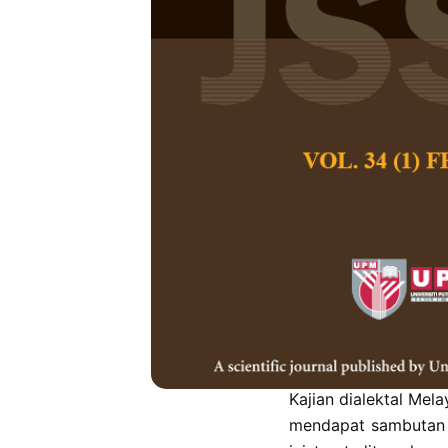
Analisis Kual
Melayu Jugr
Norfazila Ab Hami
Pertanika Journal of
March 2025
DOI:
https://doi.org/
Keywords:
Fonologi,
tradisional
Published on:
2025-
Abstract
Refe
Kajian dialektal Mel
mendapat sambutan u