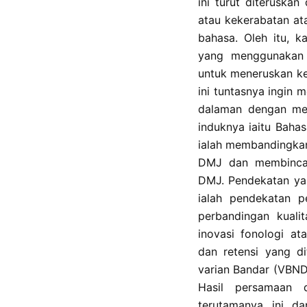
ini turut diteruskan
atau kekerabatan at
bahasa. Oleh itu, k
yang menggunakan an
untuk meneruskan kes
ini tuntasnya ingin 
dalaman dengan mel
induknya iaitu Bahas
ialah membandingka
DMJ dan membincan
DMJ. Pendekatan yan
ialah pendekatan p
perbandingan kualit
inovasi fonologi at
dan retensi yang d
varian Bandar (VBND
Hasil persamaan 
terutamanya ini d