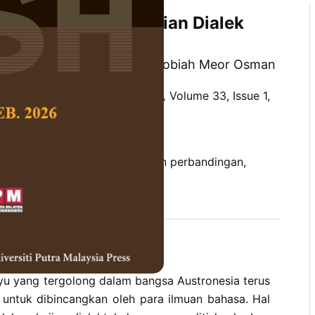
itatif Komparatif Varian Dialek
a
d, Ernawita Atan dan Wan Robiah Meor Osman
 Social Science and Humanities,
Volume 33, Issue 1,
10.47836/pjssh.33.1.10
 inovasi, konsonan, pendekatan perbandingan,
03-27
rences
ayu yang tergolong dalam bangsa Austronesia terus
ntuk dibincangkan oleh para ilmuan bahasa. Hal